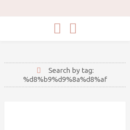
Toggle
navigation
Search by tag:
%d8%b9%d9%8a%d8%af