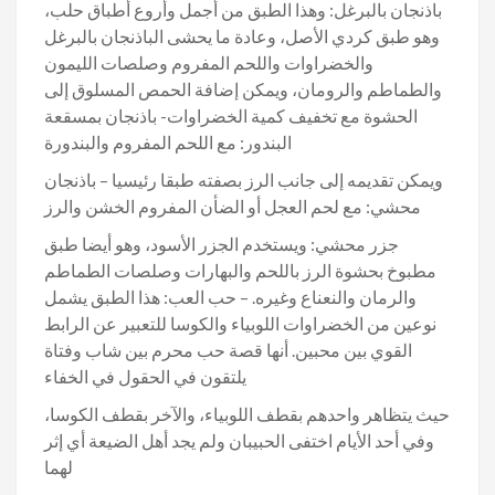
باذنجان بالبرغل: وهذا الطبق من أجمل وأروع أطباق حلب،
وهو طبق كردي الأصل، وعادة ما يحشى الباذنجان بالبرغل
والخضراوات واللحم المفروم وصلصات الليمون
والطماطم والرومان، ويمكن إضافة الحمص المسلوق إلى
الحشوة مع تخفيف كمية الخضراوات- باذنجان بمسقعة
البندور: مع اللحم المفروم والبندورة
ويمكن تقديمه إلى جانب الرز بصفته طبقا رئيسيا – باذنجان
محشي: مع لحم العجل أو الضأن المفروم الخشن والرز
جزر محشي: ويستخدم الجزر الأسود، وهو أيضا طبق
مطبوخ بحشوة الرز باللحم والبهارات وصلصات الطماطم
والرمان والنعناع وغيره. – حب العب: هذا الطبق يشمل
نوعين من الخضراوات اللوبياء والكوسا للتعبير عن الرابط
القوي بين محبين. أنها قصة حب محرم بين شاب وفتاة
يلتقون في الحقول في الخفاء
حيث يتظاهر واحدهم بقطف اللوبياء، والآخر بقطف الكوسا،
وفي أحد الأيام اختفى الحبيبان ولم يجد أهل الضيعة أي إثر
لهما