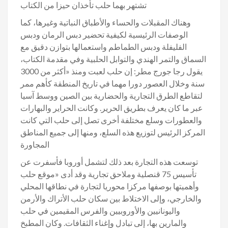
تشتهر بهما حلب تأخذان حيزا من الكتاب
وهناك المقبلات والحساء والأطباق النباتية وغيرها، كما
الوصفات الرئيسية لكيفية تحضير دبس الرمان ودبس
الفليفلة ودبس الطماطم واستعمالها بتوازن دقيق مع
السماق والتمر الهندي والتوابل الحلبية وفي مقدمة الكتاب،
يقول رجا جورج مطر: إن حلب لعبت ومنذ «أكثر من 3000
سنة وخلال العصور دورا مهما في تاريخ المنطقة كأهم ممر
لتقاطع الطرق التجارية والحضارية بين الصين ووسط آسيا
عبر ما كان يعرف بطريق الحرير. وكانت الحراير والبهارات
والعطورات وسلع مختلفة أخرى تصل إلى حلب التي كانت
المركز الرئيس لتوزيع هذه السلع، ومنها إلى جميع المناطق
المجاورة
توسعت هذه التجارة بعد ذلك لتشمل أوروبا فأسفرت عن
تأسيس 75 قنصلية وملاحق تجارية وقد أدى «موقع حلب
وأهميتها بوصفها مركزا محوريا لتجارة في نطاقها المحلي
والخارجي، وإلى الاختلاط بين سكان حلب الأتراك والأرمن
واليونانيين والأوروبيين والفرس المقيمين في حلب
والمارين بها، إلى تبادل وإغناء الثقافات. وكان المطبخ