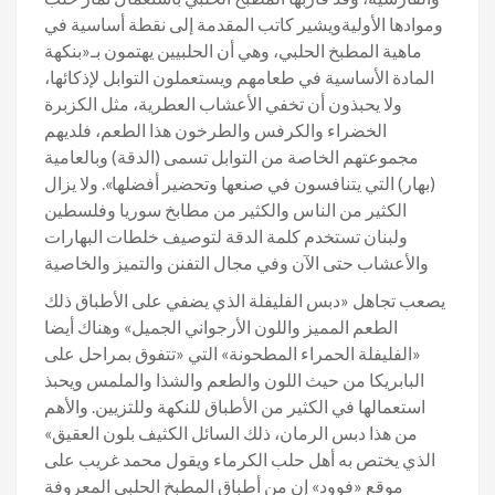
وموادها الأوليةويشير كاتب المقدمة إلى نقطة أساسية في
ماهية المطبخ الحلبي، وهي أن الحلبيين يهتمون بـ«بنكهة
المادة الأساسية في طعامهم ويستعملون التوابل لإذكائها،
ولا يحبذون أن تخفي الأعشاب العطرية، مثل الكزبرة
الخضراء والكرفس والطرخون هذا الطعم، فلديهم
مجموعتهم الخاصة من التوابل تسمى (الدقة) وبالعامية
(بهار) التي يتنافسون في صنعها وتحضير أفضلها». ولا يزال
الكثير من الناس والكثير من مطابخ سوريا وفلسطين
ولبنان تستخدم كلمة الدقة لتوصيف خلطات البهارات
والأعشاب حتى الآن وفي مجال التفنن والتميز والخاصية
يصعب تجاهل «دبس الفليفلة الذي يضفي على الأطباق ذلك
الطعم المميز واللون الأرجواني الجميل» وهناك أيضا
«الفليفلة الحمراء المطحونة» التي «تتفوق بمراحل على
البابريكا من حيث اللون والطعم والشذا والملمس ويحبذ
استعمالها في الكثير من الأطباق للنكهة وللتزيين. والأهم
من هذا دبس الرمان، ذلك السائل الكثيف بلون العقيق»
الذي يختص به أهل حلب الكرماء ويقول محمد غريب على
موقع «فوود» إن من أطباق المطبخ الحلبي المعروفة