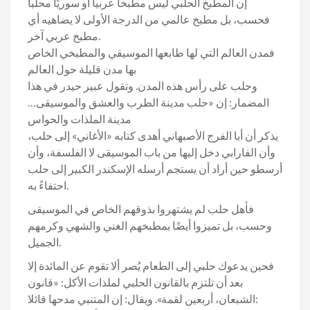
إن المطبخ الحلبي ليس مطبخا عربيا أو سوريًا محليا
فحسب، بل مطبخ عالمي من الدرجة الأولى لا يضاهيه أي
مطبخ عربي آخر.
فمدن العالم التي لها طابعها الموسيقي والمطبخي الخاص
بها مدن قليلة حول العالم
وحلب على رأس هذه المدن. وتقول عبير حيدر في هذا
المضمار: إن «حلب مدينة الطرب والعشق والموسيقى…
مدينة الملذات والحواس
يذكر أن أبا الفرج الأصبهاني أهدى كتابه «الأغاني» إلى حلب،
وأن الفارابي دخل إليها من باب الموسيقى لا الفلسفة، وأن
أرسطو حين أراد أن يستجم أرسله الإسكندر الكبير إلى حلب
احتفاءً به.
فأهل حلب لم يشتهروا بذوقهم الخاص في الموسيقى
وحسب، بل تميزوا أيضًا بمطبخهم الغني والشهي وكرمهم
الجميل.
فحين يدعوك حلبي إلى الطعام يُصر ألا تقوم عن المائدة إلا
بعد أن تلتزم بالقانون الحلبي لملذات الأكل: «قانون
الشبعان، أربعين لقمة». ويقال: إن المتنبي مدحها قائلا: