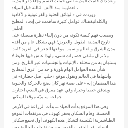
وبعد ذلك قامت المدينة التي حملت الاسم وجاء ذكر المدينة
العظيمة منذ الألف الثالثة قبل الميلاد،
ووردت في «الوثائق الحثية والفرعونية والأكادية
والكلدانيةهناك عوامل كثيرة ساهمت في إيجاد المطبخ
الحلبي
ويصعب فهم كيفية تكونه من دون إلقاء نظرة مفصلة على
تاريخ المدينة الطويل والعريق؛ فهي بشكل عام من أقدم
مدن الشرق والعالم وبسبب موقعها الجغرافي الفريد كانت
ولا تزال ملتقى حضارات شتى، ولهذا عاش فيها خليط لا
يستهان به من مختلف الإثنيات والجنسيات عبر التاريخ. ومن
شأن هذه العوامل الهام بلورة واحد من أعرق المطابخ
وأشهاها في العالم ويقول موقع «حلب أصل حضارة» في
هذا المضمار: إنه «على ضفة نهر كان يضج بالحركة والحيوية
ويتدفق خصبا وخيرا، وفي عهد مغرق في القدم، اختارت
جماعة ساميّة موقعا لسكنها
وفي هذا الموقع بدأت الحياة…. بدأت الزراعة في الأرض
الخصبة، وقام السكان بحفر كهوف في مرتفعات الموقع
الطباشيرية الكلسية لتشكل هذه الكهوف أول تجمع سكاني
إنساني في الجنوب الغربي من مدينة حلب الحالية ومن