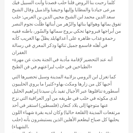
كلما رحبت بنا الروض قلنا حلب قصدنا وأنت السبيل فيك
مرعى جيادنا والمطايا وإليها وجيفنا والذميل وقال الشيخ
سعد الدين محمد ابن الشيخ محيي الدين بن العربي: حلب
تفوق بمائها وهوائها بنائها والزّهر من أبنائها ظلّت نجوم النصر
من أبراجها فبروجها تحكي بروج سمائها والسّور، باطنه ففيه
رحمةوعذاب ظاهره على أعدائهابلد يظلّ بها الغريب كأنه
في أهله فاسمع جميل ثنائها وذكر المعري في رسالة
الغفران
«أنه عند التحضير لإقامة مأدبة في الجنة بحث عن مهرة
الطباخين في حلب لبراعتهم في فن الطبخ»
كما تغزل ابن الرومي بزلابية المدينة وسبل تحضيرها التي
أحبها كل من زارها ومكث بهاو«كثيرا ما يروي الحلبيون
أسطورة تناقلوها عبر الأجيال تفيد بأن سيدنا إبراهيم الخليل
لدى مكوثه في حلب في طريقه من أور العراقية التي نزح
عنها متوجها إلى بلاد كنعان (فلسطين) استقر في أحد
مرتفعات المدينة (القلعة حاليا) وكان لديه بقرة شهباء اللون
يحلبها كل صباح ليطعم الأهلين الذين يستبشرون بأنه (حلب
الشهباء)،