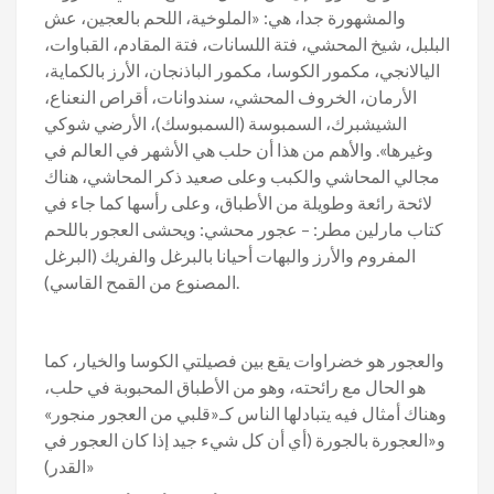
والمشهورة جدا، هي: «الملوخية، اللحم بالعجين، عش
البلبل، شيخ المحشي، فتة اللسانات، فتة المقادم، القباوات،
اليالانجي، مكمور الكوسا، مكمور الباذنجان، الأرز بالكماية،
الأرمان، الخروف المحشي، سندوانات، أقراص النعناع،
الشيشبرك، السمبوسة (السمبوسك)، الأرضي شوكي
وغيرها». والأهم من هذا أن حلب هي الأشهر في العالم في
مجالي المحاشي والكبب وعلى صعيد ذكر المحاشي، هناك
لائحة رائعة وطويلة من الأطباق، وعلى رأسها كما جاء في
كتاب مارلين مطر: – عجور محشي: ويحشى العجور باللحم
المفروم والأرز والبهات أحيانا بالبرغل والفريك (البرغل
المصنوع من القمح القاسي).
والعجور هو خضراوات يقع بين فصيلتي الكوسا والخيار، كما
هو الحال مع رائحته، وهو من الأطباق المحبوبة في حلب،
وهناك أمثال فيه يتبادلها الناس كـ«قلبي من العجور منجور»
و«العجورة بالجورة (أي أن كل شيء جيد إذا كان العجور في
القدر)»