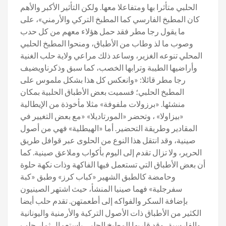
الحلبي متأثرا بها ومتفاعلا معها. ولكن التأثير الأكبر والأهم
كان المطبخ الفارسي كما المطبخ التركي والأرمني»، على
ما يقول رجا مطر فقد حمل هؤلاء معهم من كل حدب
وصوب ما لذ وطاب من الأطباق، ومنحوا المطبخ الحلبي
المحلي تنوعه الغزير، وساعد ذلك مراعي ولاية حلب الغنية
وأراضيها الطيبة وترابها الخصب، كما سبق وذكرناويضيف
رجا مطر قائلا: «وانعكس كل هذا بشكل ملموس على
المطبخ الحلبي؛ فسميت بعض الأطباق الحلبية بمكان
منشئها. «برزولات ملفوفة» مثلا مأخوذة من الإيطالية
«بيزاولا» ، وتحضر «المورتاديلا» «مع بعض التغيير في
المقادير وطريقة التحضير. أما «الهيطلية» فهي من أصول
صينية، وقد انتقل هذا النوع من الحلوى عبر قوافل طريق
الحرير، ولا تزال تقدم إلى اليوم بأكواب وملاعق صينية. كما
أن بعض الأطباق التي تستعمل فيها الفاكهة وذات نكهة حلوة
وحامضة كالطبق الشهير «كباب كرز» وطبق «كبة
سفرجلية» فهما صينيا المنشأ، حيث اشتهر الصينيون
بإضافة السكر والفواكه إلى أطعمتهن. تقدم حلب أيضا
الكثير من الأطباق ذات الأصول التركية والأرمنية واليونانية
والفارسية، وقد قاربها المطبخ الحلبي باستعمال ثمار حلب