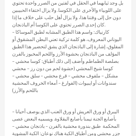
بل وجد ثيابهما في الحقل في لفتين من الصرر واحدة تحتوي
على اللوبياء والأخرى على الكوسا. ولا يزال اختفاء الحبيبين
دون حل إلى وقتنا هذا، ولا يزال أهل حلب على خلاف ما إذا
كان إحدى الصرر تحتوي على الكوسا أم الباذنجان.
– كارنياك: واسم هذا الطبق المشابه لطبق الموساكا
اليوناني المعروف، هو كلمة تركية تعني البطن المشقوق أو
المفلوق، إشارة إلى الباذنجان الذي يشق لتحضير هذا الطبق
المؤلف من الباذنجان بحشوة الأرز واللحم المخبوز بالفرن
بصلصة الطماطم وأضف إلى ذلك أطباق: كوسا محشي –
كوسا شيخ المحشي (حشوة لحم من دون رز – محشي
مشكل – ملفوف محشي – قرع محشي – سلق محشي –
سندوانات أو ايبيوات (الفوارغ – أمعاء الخروف المحشية
باللحم والأرز)
– اليبرق أو ورق العريش أو ورق العنب الذي يوصف أحيانا
بأصابع الجنة تيمنا بأصابع البقلاوة. ويسميه البعض عصى
المحكمة طبق بندورة محشية بالفرن – باذنجان محشي –
جزر محشي ومن أطباق الكبة هناك نوعان: الكبة المشوية