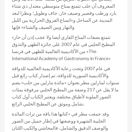
المعروف أن حلب تتمتع بمناخ متوسطي معتدل ذي شتاء
بارد ورطب وقصير وصيف حار، جاف وطويل؛ ونظرا لبعد
المدينة عن الساحل و«اتساع الفروق الحرارية بين الليل
والنهار وبين الصيف والشتاء» فإنها
«تتمتع بصفات المناخ القاري أيضا ولا عجب إذن أن حاز
المطبخ الحلبي في عام 2007 على جائزة الطهي والتذوق
من الأكاديمية العالمية للطهي في فرنسا «The
International Academy of Gastronomy in France»
في عام 2007 وتحت رعاية الأكاديمية العالمية للذواقة
والأكاديمية السورية للذواقة، تم إصدار كتاب رائع قبل
سنوات لمارلين مطر بعنوان «مائدة مارلين من حلب» يضم
ما لا يقل عن 217 وصفة من المطبخ الحلبي مرفوقة بمئات
الصور الملونة لأطباق مختلفة. ويعتبر الكتاب أول كتاب
شامل وموثق عن المطبخ الحلبي الرائع..
وقد جمعت مطر في «كتابها هذا باقة من تراث المائدة
الحلبية الشهيرة ووضعتها في إطار جميل من الصور
والوصف الدقيق والشامل، فالمحاشي والكبب اللتان